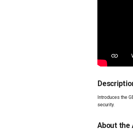
Web Maps (GIS Layer)
Descriptio
Introduces the G
security.
About the 