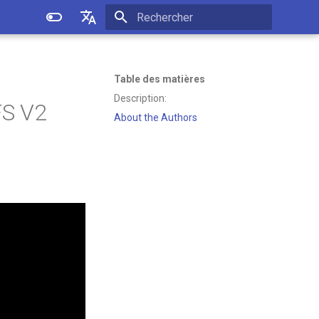
Initialisation de la recherche
English
Español
Table des matières
Description:
Français
FS V2
About the Authors