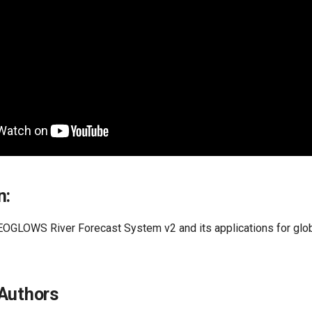
n:
EOGLOWS River Forecast System v2 and its applications for glo
Authors