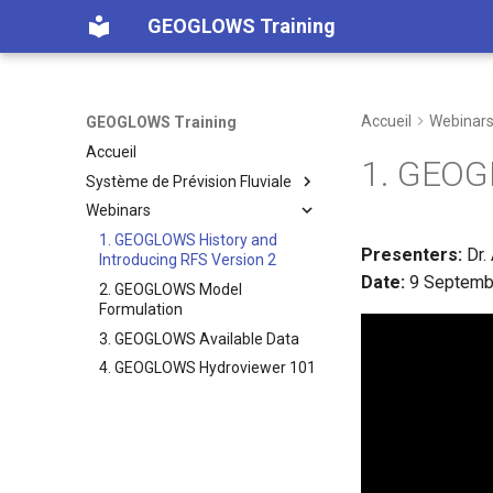
GEOGLOWS Training
Accueil
Webinar
GEOGLOWS Training
Accueil
1. GEOG
Système de Prévision Fluviale
Webinars
Partie 1 : Formulation du
Modèle
1. GEOGLOWS History and
Presenters:
Dr. 
Partie 2 : Données
Introducing RFS Version 2
Formulation du Modèle
Disponibles
Date:
9 Septemb
2. GEOGLOWS Model
Partie 3 : Accès aux
Formulation
Catalogue de Données
Données
3. GEOGLOWS Available Data
Hydrographie
Part 4 Tutorials
Application Web
4. GEOGLOWS Hydroviewer 101
Données Rétrospectives
Partie 5 : Correction du Biais
Code Notebooks
Trouver les Numéros de
Données Prévisionnelles
Rivière
Publications
Téléchargements en Masse
Méthode SABER
Interrogation des Données
Recueil de Recettes
Correction des Prévisions
API (Service de Données)