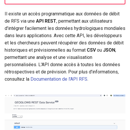
i
Il existe un accès programmatique aux données de débit
o
de RFS via une
API REST
, permettant aux utilisateurs
n
d'intégrer facilement les données hydrologiques mondiales
dans leurs applications. Avec cette API, les développeurs
d
et les chercheurs peuvent récupérer des données de débit
e
historiques et prévisionnelles au format
CSV
ou
JSON
,
l
permettant une analyse et une visualisation
personnalisées. L'API donne accès à toutes les données
a
rétrospectives et de prévision. Pour plus d'informations,
r
consultez la
Documentation de l'API RFS
.
e
c
h
e
r