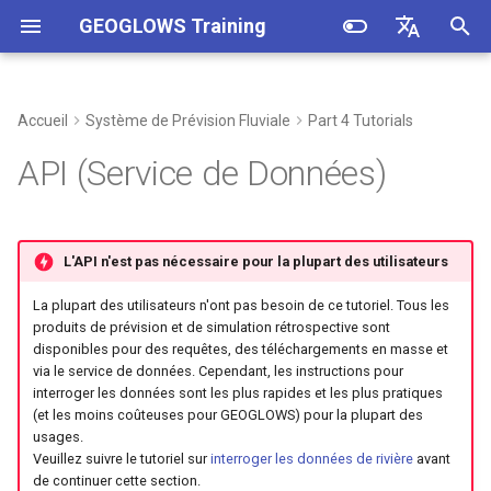
GEOGLOWS Training
I
English
n
Español
Accueil
Système de Prévision Fluviale
Part 4 Tutorials
Formulation du Modèle
Catalogue de Données
Application Web
Méthode SABER
1. GEOGLOWS History and
i
Français
API (Service de Données)
Introducing RFS Version 2
Utilisation de l'API
t
Hydrographie
Code Notebooks
Correction des Prévisions
2. GEOGLOWS Model
Utilisation du site Web de
i
Formulation
Données Rétrospectives
Téléchargements en Masse
l'API
L'API n'est pas nécessaire pour la plupart des utilisateurs
a
La plupart des utilisateurs n'ont pas besoin de ce tutoriel. Tous les
3. GEOGLOWS Available Data
Données Prévisionnelles
Recueil de Recettes
Accéder à l'API via Python
l
produits de prévision et de simulation rétrospective sont
i
disponibles pour des requêtes, des téléchargements en masse et
4. GEOGLOWS Hydroviewer
via le service de données. Cependant, les instructions pour
101
s
interroger les données sont les plus rapides et les plus pratiques
(et les moins coûteuses pour GEOGLOWS) pour la plupart des
a
usages.
Veuillez suivre le tutoriel sur
interroger les données de rivière
avant
t
de continuer cette section.