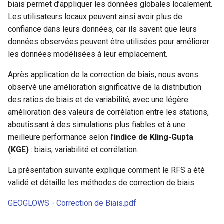
biais permet d’appliquer les données globales localement.
i
Les utilisateurs locaux peuvent ainsi avoir plus de
o
confiance dans leurs données, car ils savent que leurs
données observées peuvent être utilisées pour améliorer
n
les données modélisées à leur emplacement.
d
Après application de la correction de biais, nous avons
e
observé une amélioration significative de la distribution
l
des ratios de biais et de variabilité, avec une légère
amélioration des valeurs de corrélation entre les stations,
a
aboutissant à des simulations plus fiables et à une
r
meilleure performance selon l’
indice de Kling-Gupta
(KGE)
: biais, variabilité et corrélation.
e
c
La présentation suivante explique comment le RFS a été
validé et détaille les méthodes de correction de biais.
h
GEOGLOWS - Correction de Biais.pdf
e
r