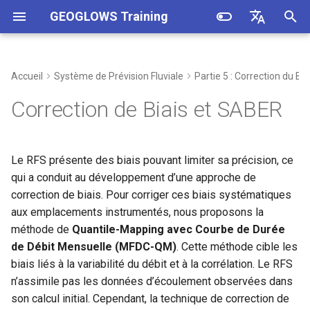
GEOGLOWS Training
I
English
n
Español
Accueil
Système de Prévision Fluviale
Partie 5 : Correction du Bia
Formulation du Modèle
Catalogue de Données
Application Web
Trouver les Numéros de
Apprentissage interactif –
1. GEOGLOWS History and
i
Français
Correction de Biais et SABER
Rivière
Correction de Biais
Introducing RFS Version 2
t
Hydrographie
Code Notebooks
Interrogation des Données
SABER (Stream Analysis for
2. GEOGLOWS Model
i
Le RFS présente des biais pouvant limiter sa précision, ce
Bias Estimation and
Formulation
Données Rétrospectives
Téléchargements en Masse
a
Reduction)
qui a conduit au développement d’une approche de
API (Service de Données)
3. GEOGLOWS Available Data
correction de biais. Pour corriger ces biais systématiques
Données Prévisionnelles
Recueil de Recettes
l
Web Maps (GIS Layer)
aux emplacements instrumentés, nous proposons la
i
4. GEOGLOWS Hydroviewer
méthode de
Quantile-Mapping avec Courbe de Durée
101
s
de Débit Mensuelle (MFDC-QM)
. Cette méthode cible les
biais liés à la variabilité du débit et à la corrélation. Le RFS
a
n’assimile pas les données d’écoulement observées dans
t
son calcul initial. Cependant, la technique de correction de