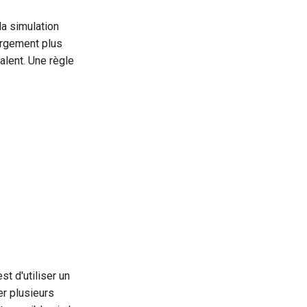
la simulation
argement plus
alent. Une règle
t d'utiliser un
er plusieurs