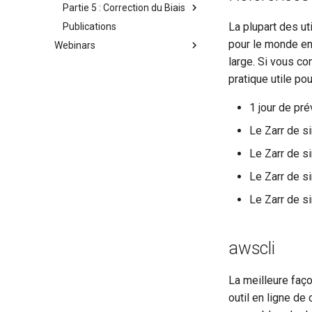
Partie 5 : Correction du Biais
Trouver les Numéros de
Rivière
La plupart des ut
Publications
Méthode SABER
Interrogation des Données
pour le monde en
Webinars
Correction des Prévisions
API (Service de Données)
large. Si vous co
1. GEOGLOWS History and
Introducing RFS Version 2
Web Maps (GIS Layer)
pratique utile po
2. GEOGLOWS Model
1 jour de pr
Formulation
3. GEOGLOWS Available Data
Le Zarr de s
4. GEOGLOWS Hydroviewer 101
Le Zarr de s
Le Zarr de s
Le Zarr de s
awscli
La meilleure faç
outil en ligne de