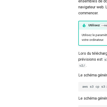
ensembles de don
navigateur web. L
commencer.
Utilisez
--n
Utilisez le paramè
votre ordinateur.
Lors du téléchar
prévisions est
s
.
v2/
Le schéma génér
aws
s3
cp
s3
Le schéma génér