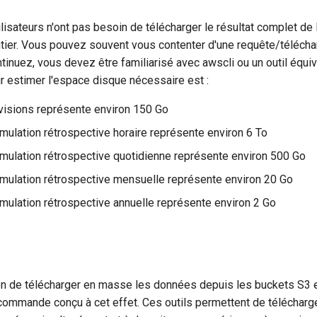
ilisateurs n'ont pas besoin de télécharger le résultat complet de 
tier. Vous pouvez souvent vous contenter d'une requête/téléch
ntinuez, vous devez être familiarisé avec awscli ou un outil équiv
ur estimer l'espace disque nécessaire est :
évisions représente environ 150 Go
imulation rétrospective horaire représente environ 6 To
imulation rétrospective quotidienne représente environ 500 Go
imulation rétrospective mensuelle représente environ 20 Go
imulation rétrospective annuelle représente environ 2 Go
on de télécharger en masse les données depuis les buckets S3 es
 commande conçu à cet effet. Ces outils permettent de télécharg