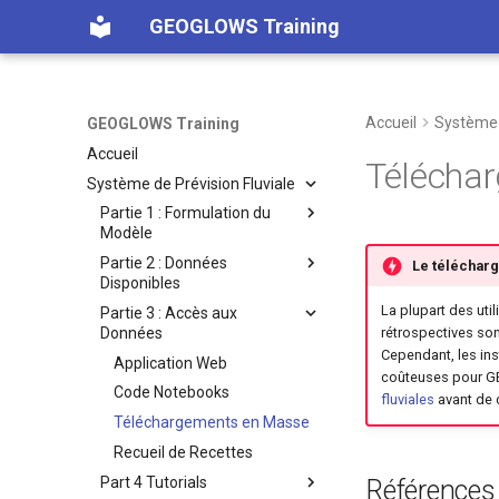
GEOGLOWS Training
Accueil
Système 
GEOGLOWS Training
Accueil
Télécha
Système de Prévision Fluviale
Partie 1 : Formulation du
Modèle
Partie 2 : Données
Formulation du Modèle
Le téléchar
Disponibles
La plupart des util
Partie 3 : Accès aux
Catalogue de Données
Données
rétrospectives son
Hydrographie
Cependant, les ins
Application Web
Données Rétrospectives
coûteuses pour GEO
Code Notebooks
fluviales
avant de c
Données Prévisionnelles
Téléchargements en Masse
Recueil de Recettes
Part 4 Tutorials
Références