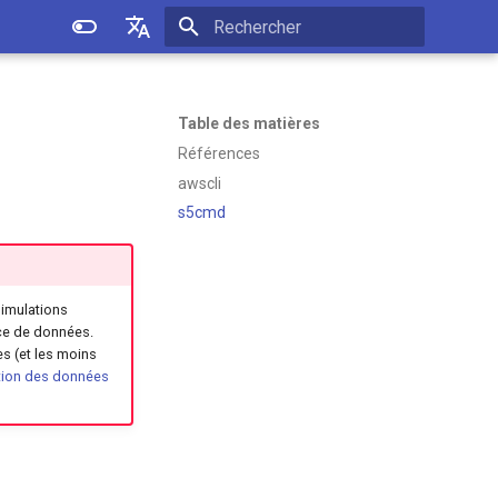
Initialisation de la recherche
English
Español
Table des matières
Références
Français
awscli
s5cmd
simulations
ice de données.
es (et les moins
ation des données