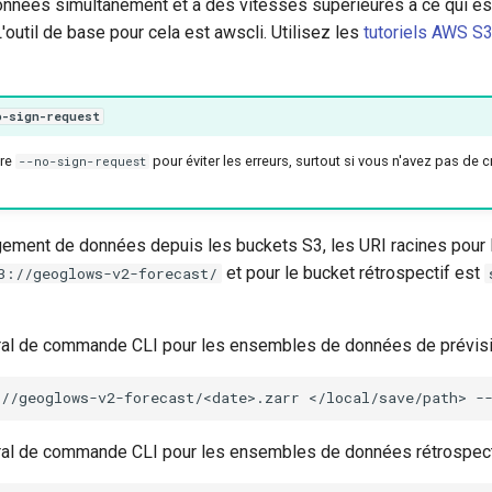
nées simultanément et à des vitesses supérieures à ce qui est
'outil de base pour cela est awscli. Utilisez les
tutoriels AWS S
o-sign-request
tre
pour éviter les erreurs, surtout si vous n'avez pas de 
--no-sign-request
gement de données depuis les buckets S3, les URI racines pour 
et pour le bucket rétrospectif est
3://geoglows-v2-forecast/
al de commande CLI pour les ensembles de données de prévisi
://geoglows-v2-forecast/<date>.zarr
</local/save/path>
-
al de commande CLI pour les ensembles de données rétrospecti