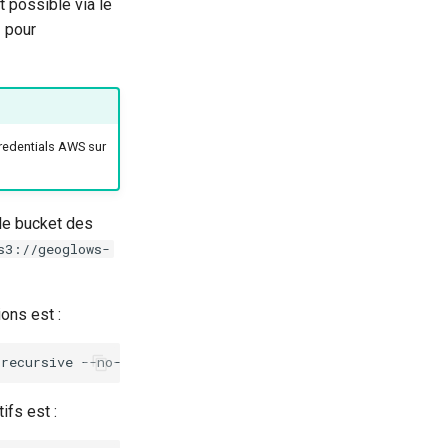
 possible via le
3
pour
credentials AWS sur
le bucket des
s3://geoglows-
ons est :
-recursive
fs est :